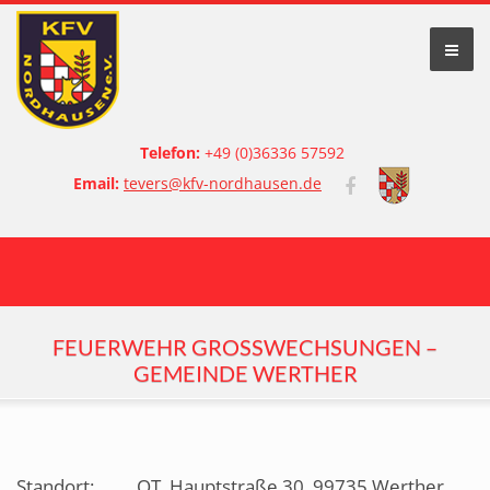
Telefon:
+49 (0)36336 57592
Email:
tevers@kfv-nordhausen.de
FEUERWEHR GROSSWECHSUNGEN – G
EMEINDE WERTHER
Standort:
OT, Hauptstraße 30, 99735 Werther,